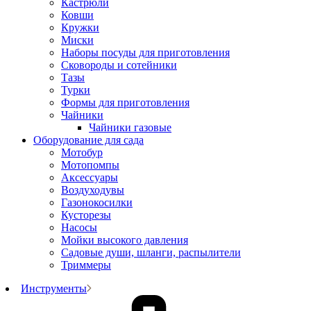
Кастрюли
Ковши
Кружки
Миски
Наборы посуды для приготовления
Сковороды и сотейники
Тазы
Турки
Формы для приготовления
Чайники
Чайники газовые
Оборудование для сада
Мотобур
Мотопомпы
Аксессуары
Воздуходувы
Газонокосилки
Кусторезы
Насосы
Мойки высокого давления
Садовые души, шланги, распылители
Триммеры
Инструменты