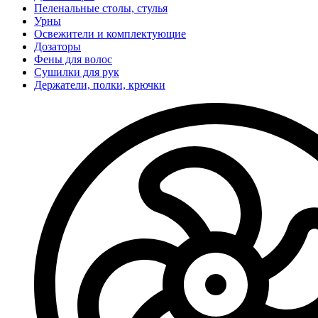
Пеленальные столы, стулья
Урны
Освежители и комплектующие
Дозаторы
Фены для волос
Сушилки для рук
Держатели, полки, крючки