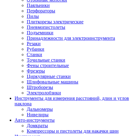
Паяльники
Перфораторы
Пилы
Плиткорезы электрические
Пневмопистолеты
Подъемники
Принадлежности для электроинструмента
Резаки
Рубанки
Станки
Точильные станки
Фены строительные
Фрезеры
Циркулярные станки
Шлифовальные машины
Штроборезы
Электролобзики
Инструменты для измерения расстояний, длин и углов
наклона
Дальномеры
Нивелиры
Авто-инструменты
Домкраты
Компрессоры и пистолеты для накачки шин