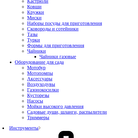
Кастрюли
Ковши
Кружки
Миски
Наборы посуды для приготовления
Сковороды и сотейники
Тазы
Турки
Формы для приготовления
Чайники
Чайники газовые
Оборудование для сада
Мотобур
Мотопомпы
Аксессуары
Воздуходувы
Газонокосилки
Кусторезы
Насосы
Мойки высокого давления
Садовые души, шланги, распылители
Триммеры
Инструменты