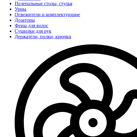
Пеленальные столы, стулья
Урны
Освежители и комплектующие
Дозаторы
Фены для волос
Сушилки для рук
Держатели, полки, крючки