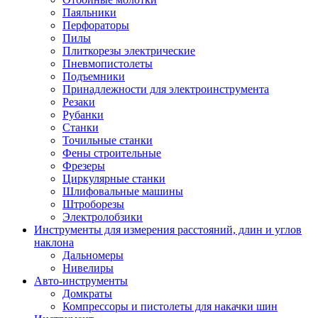
Паяльники
Перфораторы
Пилы
Плиткорезы электрические
Пневмопистолеты
Подъемники
Принадлежности для электроинструмента
Резаки
Рубанки
Станки
Точильные станки
Фены строительные
Фрезеры
Циркулярные станки
Шлифовальные машины
Штроборезы
Электролобзики
Инструменты для измерения расстояний, длин и углов
наклона
Дальномеры
Нивелиры
Авто-инструменты
Домкраты
Компрессоры и пистолеты для накачки шин