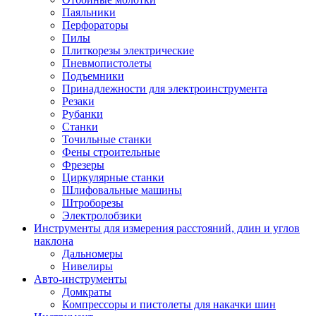
Паяльники
Перфораторы
Пилы
Плиткорезы электрические
Пневмопистолеты
Подъемники
Принадлежности для электроинструмента
Резаки
Рубанки
Станки
Точильные станки
Фены строительные
Фрезеры
Циркулярные станки
Шлифовальные машины
Штроборезы
Электролобзики
Инструменты для измерения расстояний, длин и углов
наклона
Дальномеры
Нивелиры
Авто-инструменты
Домкраты
Компрессоры и пистолеты для накачки шин