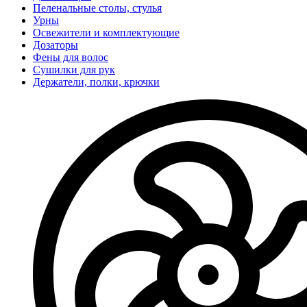
Пеленальные столы, стулья
Урны
Освежители и комплектующие
Дозаторы
Фены для волос
Сушилки для рук
Держатели, полки, крючки