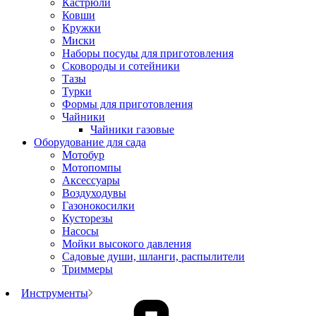
Кастрюли
Ковши
Кружки
Миски
Наборы посуды для приготовления
Сковороды и сотейники
Тазы
Турки
Формы для приготовления
Чайники
Чайники газовые
Оборудование для сада
Мотобур
Мотопомпы
Аксессуары
Воздуходувы
Газонокосилки
Кусторезы
Насосы
Мойки высокого давления
Садовые души, шланги, распылители
Триммеры
Инструменты