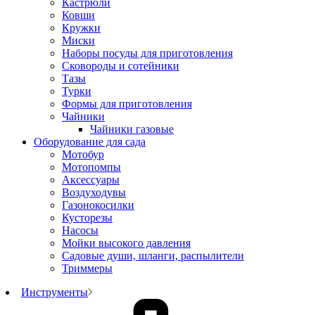
Кастрюли
Ковши
Кружки
Миски
Наборы посуды для приготовления
Сковороды и сотейники
Тазы
Турки
Формы для приготовления
Чайники
Чайники газовые
Оборудование для сада
Мотобур
Мотопомпы
Аксессуары
Воздуходувы
Газонокосилки
Кусторезы
Насосы
Мойки высокого давления
Садовые души, шланги, распылители
Триммеры
Инструменты