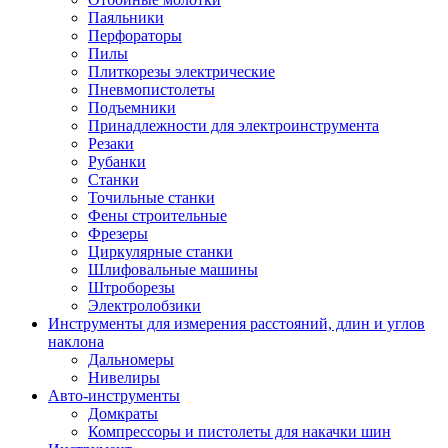
Паяльники
Перфораторы
Пилы
Плиткорезы электрические
Пневмопистолеты
Подъемники
Принадлежности для электроинструмента
Резаки
Рубанки
Станки
Точильные станки
Фены строительные
Фрезеры
Циркулярные станки
Шлифовальные машины
Штроборезы
Электролобзики
Инструменты для измерения расстояний, длин и углов
наклона
Дальномеры
Нивелиры
Авто-инструменты
Домкраты
Компрессоры и пистолеты для накачки шин