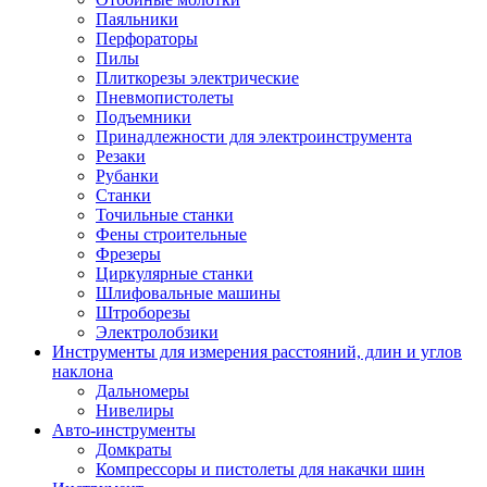
Паяльники
Перфораторы
Пилы
Плиткорезы электрические
Пневмопистолеты
Подъемники
Принадлежности для электроинструмента
Резаки
Рубанки
Станки
Точильные станки
Фены строительные
Фрезеры
Циркулярные станки
Шлифовальные машины
Штроборезы
Электролобзики
Инструменты для измерения расстояний, длин и углов
наклона
Дальномеры
Нивелиры
Авто-инструменты
Домкраты
Компрессоры и пистолеты для накачки шин