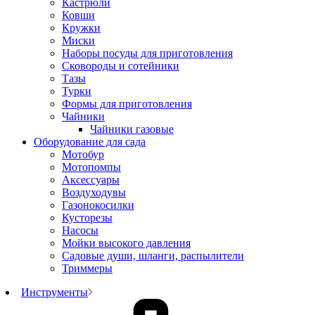
Кастрюли
Ковши
Кружки
Миски
Наборы посуды для приготовления
Сковороды и сотейники
Тазы
Турки
Формы для приготовления
Чайники
Чайники газовые
Оборудование для сада
Мотобур
Мотопомпы
Аксессуары
Воздуходувы
Газонокосилки
Кусторезы
Насосы
Мойки высокого давления
Садовые души, шланги, распылители
Триммеры
Инструменты