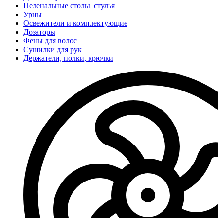
Пеленальные столы, стулья
Урны
Освежители и комплектующие
Дозаторы
Фены для волос
Сушилки для рук
Держатели, полки, крючки