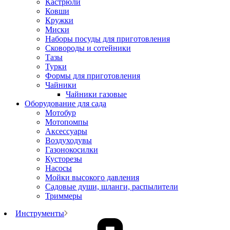
Кастрюли
Ковши
Кружки
Миски
Наборы посуды для приготовления
Сковороды и сотейники
Тазы
Турки
Формы для приготовления
Чайники
Чайники газовые
Оборудование для сада
Мотобур
Мотопомпы
Аксессуары
Воздуходувы
Газонокосилки
Кусторезы
Насосы
Мойки высокого давления
Садовые души, шланги, распылители
Триммеры
Инструменты