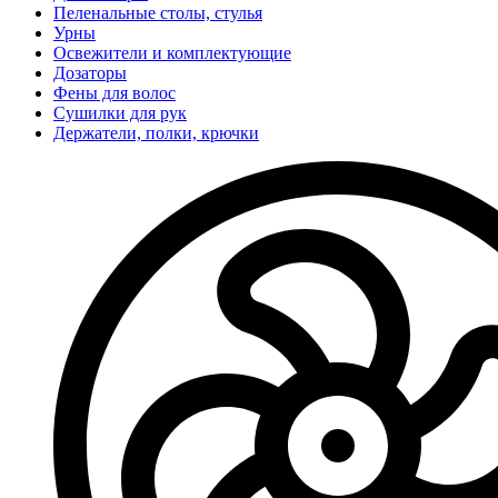
Пеленальные столы, стулья
Урны
Освежители и комплектующие
Дозаторы
Фены для волос
Сушилки для рук
Держатели, полки, крючки