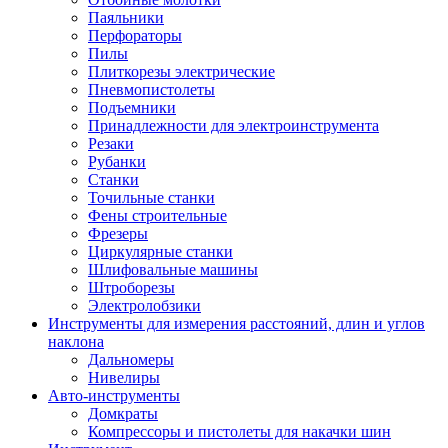
Паяльники
Перфораторы
Пилы
Плиткорезы электрические
Пневмопистолеты
Подъемники
Принадлежности для электроинструмента
Резаки
Рубанки
Станки
Точильные станки
Фены строительные
Фрезеры
Циркулярные станки
Шлифовальные машины
Штроборезы
Электролобзики
Инструменты для измерения расстояний, длин и углов
наклона
Дальномеры
Нивелиры
Авто-инструменты
Домкраты
Компрессоры и пистолеты для накачки шин