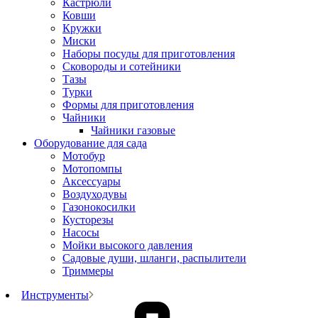
Кастрюли
Ковши
Кружки
Миски
Наборы посуды для приготовления
Сковороды и сотейники
Тазы
Турки
Формы для приготовления
Чайники
Чайники газовые
Оборудование для сада
Мотобур
Мотопомпы
Аксессуары
Воздуходувы
Газонокосилки
Кусторезы
Насосы
Мойки высокого давления
Садовые души, шланги, распылители
Триммеры
Инструменты