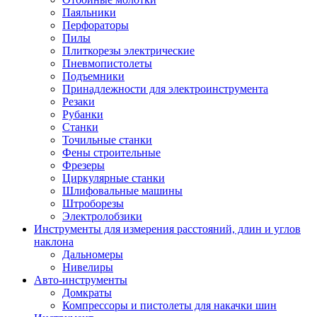
Паяльники
Перфораторы
Пилы
Плиткорезы электрические
Пневмопистолеты
Подъемники
Принадлежности для электроинструмента
Резаки
Рубанки
Станки
Точильные станки
Фены строительные
Фрезеры
Циркулярные станки
Шлифовальные машины
Штроборезы
Электролобзики
Инструменты для измерения расстояний, длин и углов
наклона
Дальномеры
Нивелиры
Авто-инструменты
Домкраты
Компрессоры и пистолеты для накачки шин