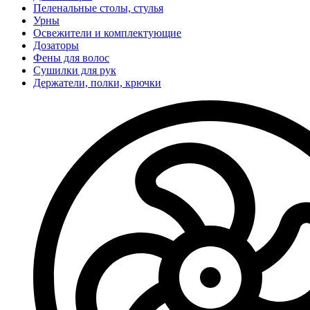
Пеленальные столы, стулья
Урны
Освежители и комплектующие
Дозаторы
Фены для волос
Сушилки для рук
Держатели, полки, крючки