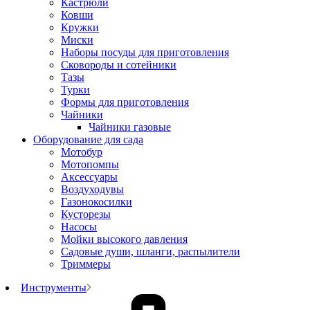
Кастрюли
Ковши
Кружки
Миски
Наборы посуды для приготовления
Сковороды и сотейники
Тазы
Турки
Формы для приготовления
Чайники
Чайники газовые
Оборудование для сада
Мотобур
Мотопомпы
Аксессуары
Воздуходувы
Газонокосилки
Кусторезы
Насосы
Мойки высокого давления
Садовые души, шланги, распылители
Триммеры
Инструменты