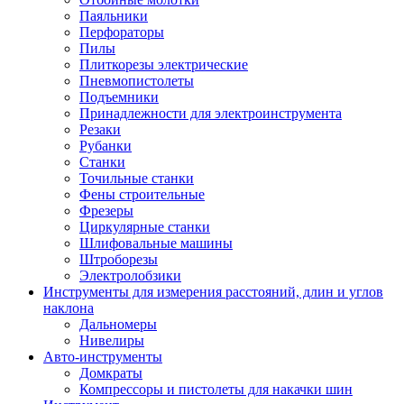
Паяльники
Перфораторы
Пилы
Плиткорезы электрические
Пневмопистолеты
Подъемники
Принадлежности для электроинструмента
Резаки
Рубанки
Станки
Точильные станки
Фены строительные
Фрезеры
Циркулярные станки
Шлифовальные машины
Штроборезы
Электролобзики
Инструменты для измерения расстояний, длин и углов
наклона
Дальномеры
Нивелиры
Авто-инструменты
Домкраты
Компрессоры и пистолеты для накачки шин