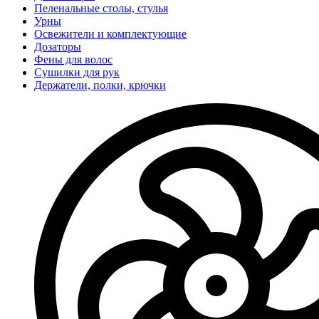
Пеленальные столы, стулья
Урны
Освежители и комплектующие
Дозаторы
Фены для волос
Сушилки для рук
Держатели, полки, крючки