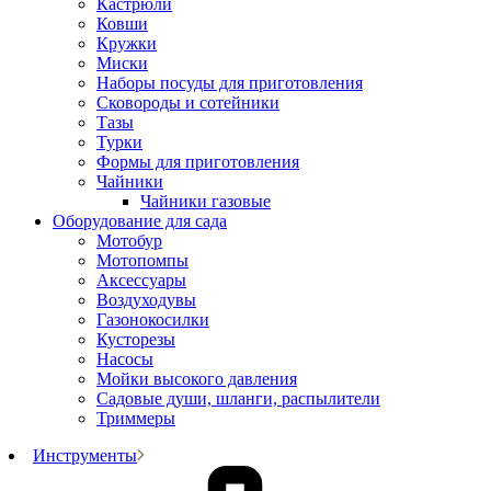
Кастрюли
Ковши
Кружки
Миски
Наборы посуды для приготовления
Сковороды и сотейники
Тазы
Турки
Формы для приготовления
Чайники
Чайники газовые
Оборудование для сада
Мотобур
Мотопомпы
Аксессуары
Воздуходувы
Газонокосилки
Кусторезы
Насосы
Мойки высокого давления
Садовые души, шланги, распылители
Триммеры
Инструменты