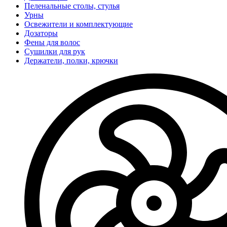
Пеленальные столы, стулья
Урны
Освежители и комплектующие
Дозаторы
Фены для волос
Сушилки для рук
Держатели, полки, крючки