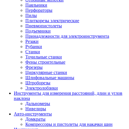
Паяльники
Перфораторы
Пилы
Плиткорезы электрические
Пневмопистолеты
Подъемники
Принадлежности для электроинструмента
Резаки
Рубанки
Станки
Точильные станки
Фены строительные
Фрезеры
Циркулярные станки
Шлифовальные машины
Штроборезы
Электролобзики
Инструменты для измерения расстояний, длин и углов
наклона
Дальномеры
Нивелиры
Авто-инструменты
Домкраты
Компрессоры и пистолеты для накачки шин