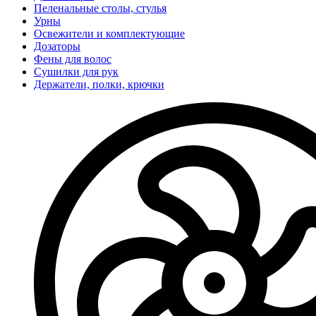
Пеленальные столы, стулья
Урны
Освежители и комплектующие
Дозаторы
Фены для волос
Сушилки для рук
Держатели, полки, крючки