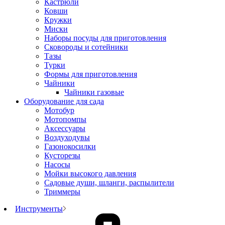
Кастрюли
Ковши
Кружки
Миски
Наборы посуды для приготовления
Сковороды и сотейники
Тазы
Турки
Формы для приготовления
Чайники
Чайники газовые
Оборудование для сада
Мотобур
Мотопомпы
Аксессуары
Воздуходувы
Газонокосилки
Кусторезы
Насосы
Мойки высокого давления
Садовые души, шланги, распылители
Триммеры
Инструменты