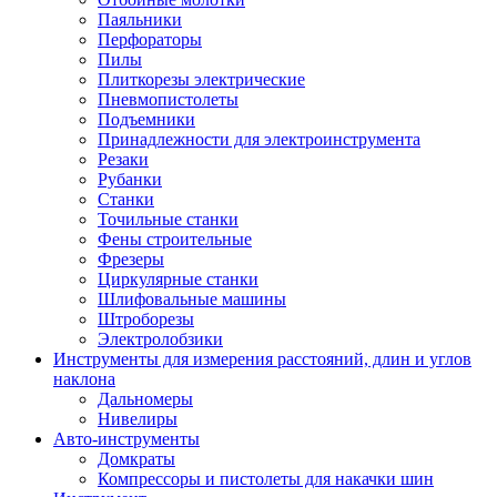
Паяльники
Перфораторы
Пилы
Плиткорезы электрические
Пневмопистолеты
Подъемники
Принадлежности для электроинструмента
Резаки
Рубанки
Станки
Точильные станки
Фены строительные
Фрезеры
Циркулярные станки
Шлифовальные машины
Штроборезы
Электролобзики
Инструменты для измерения расстояний, длин и углов
наклона
Дальномеры
Нивелиры
Авто-инструменты
Домкраты
Компрессоры и пистолеты для накачки шин