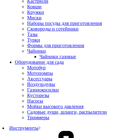
Кастрюли
Ковши
Кружки
Миски
Наборы посуды для приготовления
Сковороды и сотейники
Тазы
Турки
Формы для приготовления
Чайники
Чайники газовые
Оборудование для сада
Мотобур
Мотопомпы
Аксессуары
Воздуходувы
Газонокосилки
Кусторезы
Насосы
Мойки высокого давления
Садовые души, шланги, распылители
Триммеры
Инструменты