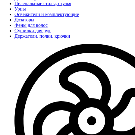
Пеленальные столы, стулья
Урны
Освежители и комплектующие
Дозаторы
Фены для волос
Сушилки для рук
Держатели, полки, крючки