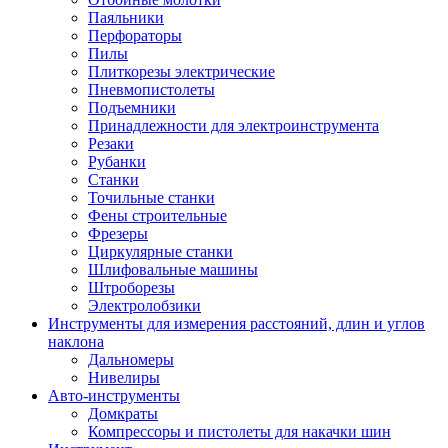
Паяльники
Перфораторы
Пилы
Плиткорезы электрические
Пневмопистолеты
Подъемники
Принадлежности для электроинструмента
Резаки
Рубанки
Станки
Точильные станки
Фены строительные
Фрезеры
Циркулярные станки
Шлифовальные машины
Штроборезы
Электролобзики
Инструменты для измерения расстояний, длин и углов
наклона
Дальномеры
Нивелиры
Авто-инструменты
Домкраты
Компрессоры и пистолеты для накачки шин