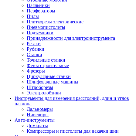
Паяльники
Перфораторы
Пилы
Плиткорезы электрические
Пневмопистолеты
Подъемники
Принадлежности для электроинструмента
Резаки
Рубанки
Станки
Точильные станки
Фены строительные
Фрезеры
Циркулярные станки
Шлифовальные машины
Штроборезы
Электролобзики
Инструменты для измерения расстояний, длин и углов
наклона
Дальномеры
Нивелиры
Авто-инструменты
Домкраты
Компрессоры и пистолеты для накачки шин