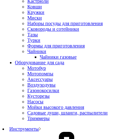
Кастрюли
Ковши
Кружки
Миски
Наборы посуды для приготовления
Сковороды и сотейники
Тазы
Турки
Формы для приготовления
Чайники
Чайники газовые
Оборудование для сада
Мотобур
Мотопомпы
Аксессуары
Воздуходувы
Газонокосилки
Кусторезы
Насосы
Мойки высокого давления
Садовые души, шланги, распылители
Триммеры
Инструменты