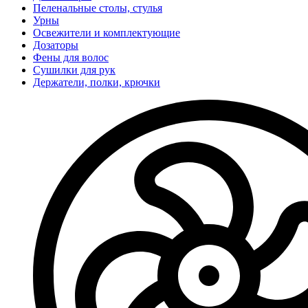
Пеленальные столы, стулья
Урны
Освежители и комплектующие
Дозаторы
Фены для волос
Сушилки для рук
Держатели, полки, крючки