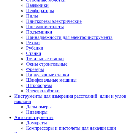
Паяльники
Перфораторы
Пилы
Плиткорезы электрические
Пневмопистолеты
Подъемники
Принадлежности для электроинструмента
Резаки
Рубанки
Станки
Точильные станки
Фены строительные
Фрезеры
Циркулярные станки
Шлифовальные машины
Штроборезы
Электролобзики
Инструменты для измерения расстояний, длин и углов
наклона
Дальномеры
Нивелиры
Авто-инструменты
Домкраты
Компрессоры и пистолеты для накачки шин