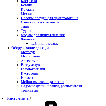
Кастрюли
Ковши
Кружки
Миски
Наборы посуды для приготовления
Сковороды и сотейники
Тазы
Турки
Формы для приготовления
Чайники
Чайники газовые
Оборудование для сада
Мотобур
Мотопомпы
Аксессуары
Воздуходувы
Газонокосилки
Кусторезы
Насосы
Мойки высокого давления
Садовые души, шланги, распылители
Триммеры
Инструменты