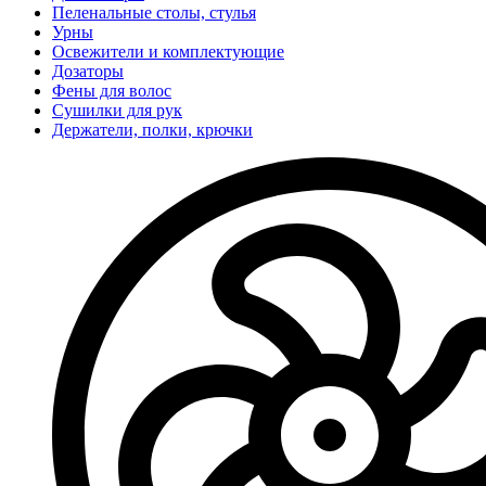
Пеленальные столы, стулья
Урны
Освежители и комплектующие
Дозаторы
Фены для волос
Сушилки для рук
Держатели, полки, крючки