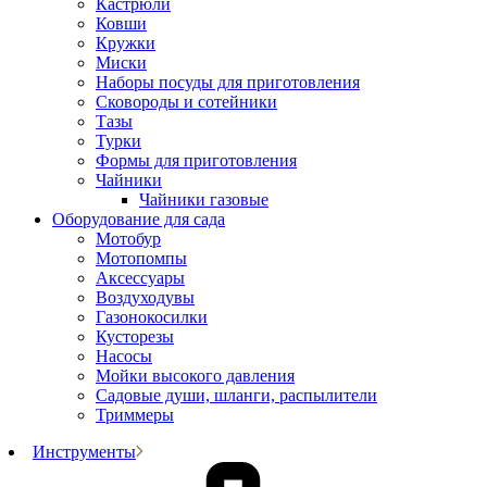
Кастрюли
Ковши
Кружки
Миски
Наборы посуды для приготовления
Сковороды и сотейники
Тазы
Турки
Формы для приготовления
Чайники
Чайники газовые
Оборудование для сада
Мотобур
Мотопомпы
Аксессуары
Воздуходувы
Газонокосилки
Кусторезы
Насосы
Мойки высокого давления
Садовые души, шланги, распылители
Триммеры
Инструменты