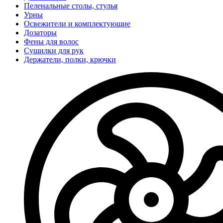
Пеленальные столы, стулья
Урны
Освежители и комплектующие
Дозаторы
Фены для волос
Сушилки для рук
Держатели, полки, крючки