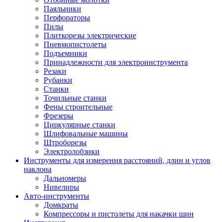
Паяльники
Перфораторы
Пилы
Плиткорезы электрические
Пневмопистолеты
Подъемники
Принадлежности для электроинструмента
Резаки
Рубанки
Станки
Точильные станки
Фены строительные
Фрезеры
Циркулярные станки
Шлифовальные машины
Штроборезы
Электролобзики
Инструменты для измерения расстояний, длин и углов
наклона
Дальномеры
Нивелиры
Авто-инструменты
Домкраты
Компрессоры и пистолеты для накачки шин