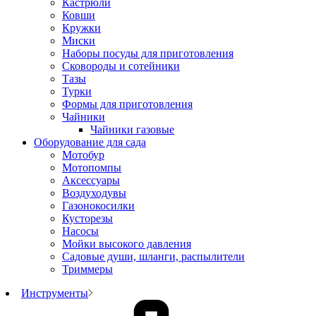
Кастрюли
Ковши
Кружки
Миски
Наборы посуды для приготовления
Сковороды и сотейники
Тазы
Турки
Формы для приготовления
Чайники
Чайники газовые
Оборудование для сада
Мотобур
Мотопомпы
Аксессуары
Воздуходувы
Газонокосилки
Кусторезы
Насосы
Мойки высокого давления
Садовые души, шланги, распылители
Триммеры
Инструменты