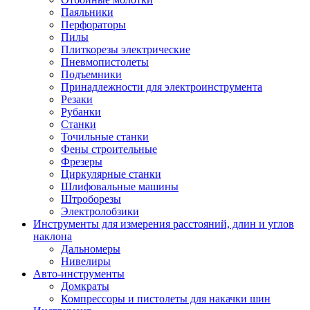
Паяльники
Перфораторы
Пилы
Плиткорезы электрические
Пневмопистолеты
Подъемники
Принадлежности для электроинструмента
Резаки
Рубанки
Станки
Точильные станки
Фены строительные
Фрезеры
Циркулярные станки
Шлифовальные машины
Штроборезы
Электролобзики
Инструменты для измерения расстояний, длин и углов
наклона
Дальномеры
Нивелиры
Авто-инструменты
Домкраты
Компрессоры и пистолеты для накачки шин