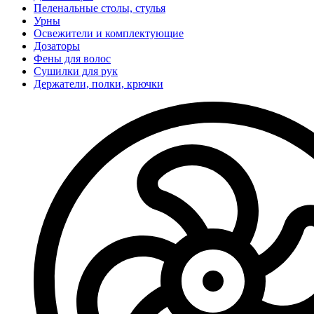
Пеленальные столы, стулья
Урны
Освежители и комплектующие
Дозаторы
Фены для волос
Сушилки для рук
Держатели, полки, крючки