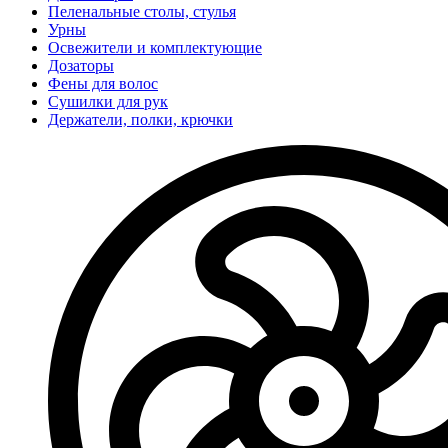
Пеленальные столы, стулья
Урны
Освежители и комплектующие
Дозаторы
Фены для волос
Сушилки для рук
Держатели, полки, крючки