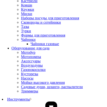
Кастрюли
Ковши
Кружки
Миски
Наборы посуды для приготовления
Сковороды и сотейники
Тазы
Турки
Формы для приготовления
Чайники
Чайники газовые
Оборудование для сада
Мотобур
Мотопомпы
Аксессуары
Воздуходувы
Газонокосилки
Кусторезы
Насосы
Мойки высокого давления
Садовые души, шланги, распылители
Триммеры
Инструменты