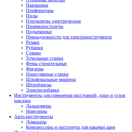
Паяльники
Перфораторы
Пилы
Плиткорезы электрические
Пневмопистолеты
Подъемники
Принадлежности для электроинструмента
Резаки
Рубанки
Станки
Точильные станки
Фены строительные
Фрезеры
Циркулярные станки
Шлифовальные машины
Штроборезы
Электролобзики
Инструменты для измерения расстояний, длин и углов
наклона
Дальномеры
Нивелиры
Авто-инструменты
Домкраты
Компрессоры и пистолеты для накачки шин