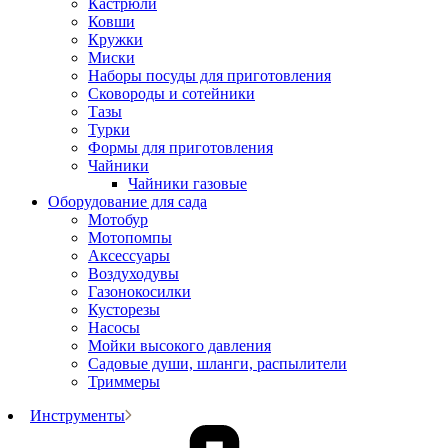
Кастрюли
Ковши
Кружки
Миски
Наборы посуды для приготовления
Сковороды и сотейники
Тазы
Турки
Формы для приготовления
Чайники
Чайники газовые
Оборудование для сада
Мотобур
Мотопомпы
Аксессуары
Воздуходувы
Газонокосилки
Кусторезы
Насосы
Мойки высокого давления
Садовые души, шланги, распылители
Триммеры
Инструменты