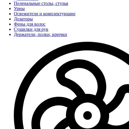
Пеленальные столы, стулья
Урны
Освежители и комплектующие
Дозаторы
Фены для волос
Сушилки для рук
Держатели, полки, крючки