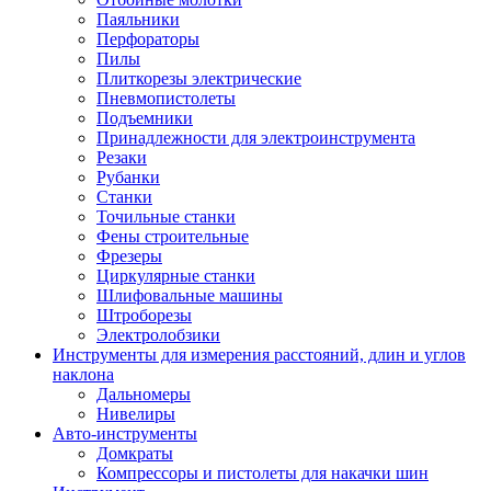
Паяльники
Перфораторы
Пилы
Плиткорезы электрические
Пневмопистолеты
Подъемники
Принадлежности для электроинструмента
Резаки
Рубанки
Станки
Точильные станки
Фены строительные
Фрезеры
Циркулярные станки
Шлифовальные машины
Штроборезы
Электролобзики
Инструменты для измерения расстояний, длин и углов
наклона
Дальномеры
Нивелиры
Авто-инструменты
Домкраты
Компрессоры и пистолеты для накачки шин