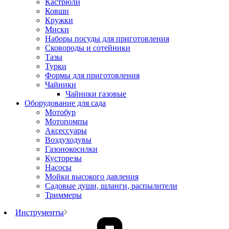
Кастрюли
Ковши
Кружки
Миски
Наборы посуды для приготовления
Сковороды и сотейники
Тазы
Турки
Формы для приготовления
Чайники
Чайники газовые
Оборудование для сада
Мотобур
Мотопомпы
Аксессуары
Воздуходувы
Газонокосилки
Кусторезы
Насосы
Мойки высокого давления
Садовые души, шланги, распылители
Триммеры
Инструменты