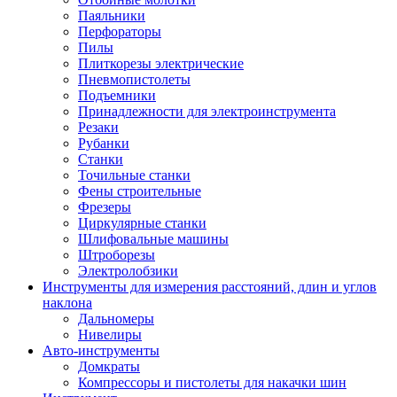
Паяльники
Перфораторы
Пилы
Плиткорезы электрические
Пневмопистолеты
Подъемники
Принадлежности для электроинструмента
Резаки
Рубанки
Станки
Точильные станки
Фены строительные
Фрезеры
Циркулярные станки
Шлифовальные машины
Штроборезы
Электролобзики
Инструменты для измерения расстояний, длин и углов
наклона
Дальномеры
Нивелиры
Авто-инструменты
Домкраты
Компрессоры и пистолеты для накачки шин