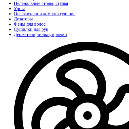
Пеленальные столы, стулья
Урны
Освежители и комплектующие
Дозаторы
Фены для волос
Сушилки для рук
Держатели, полки, крючки