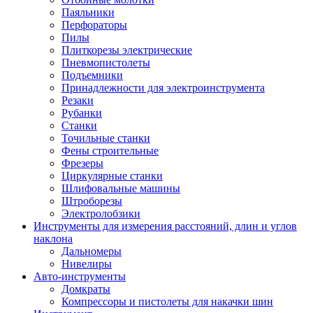
Паяльники
Перфораторы
Пилы
Плиткорезы электрические
Пневмопистолеты
Подъемники
Принадлежности для электроинструмента
Резаки
Рубанки
Станки
Точильные станки
Фены строительные
Фрезеры
Циркулярные станки
Шлифовальные машины
Штроборезы
Электролобзики
Инструменты для измерения расстояний, длин и углов
наклона
Дальномеры
Нивелиры
Авто-инструменты
Домкраты
Компрессоры и пистолеты для накачки шин