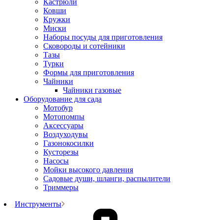
Кастрюли
Ковши
Кружки
Миски
Наборы посуды для приготовления
Сковороды и сотейники
Тазы
Турки
Формы для приготовления
Чайники
Чайники газовые
Оборудование для сада
Мотобур
Мотопомпы
Аксессуары
Воздуходувы
Газонокосилки
Кусторезы
Насосы
Мойки высокого давления
Садовые души, шланги, распылители
Триммеры
Инструменты