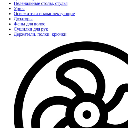
Пеленальные столы, стулья
Урны
Освежители и комплектующие
Дозаторы
Фены для волос
Сушилки для рук
Держатели, полки, крючки