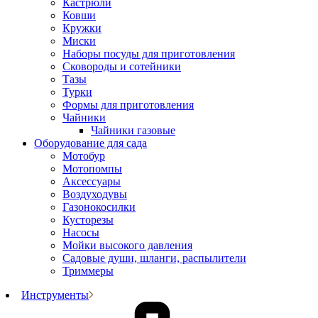
Кастрюли
Ковши
Кружки
Миски
Наборы посуды для приготовления
Сковороды и сотейники
Тазы
Турки
Формы для приготовления
Чайники
Чайники газовые
Оборудование для сада
Мотобур
Мотопомпы
Аксессуары
Воздуходувы
Газонокосилки
Кусторезы
Насосы
Мойки высокого давления
Садовые души, шланги, распылители
Триммеры
Инструменты