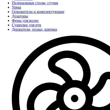
Пеленальные столы, стулья
Урны
Освежители и комплектующие
Дозаторы
Фены для волос
Сушилки для рук
Держатели, полки, крючки