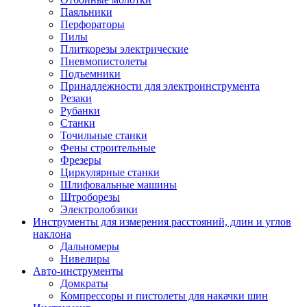
Паяльники
Перфораторы
Пилы
Плиткорезы электрические
Пневмопистолеты
Подъемники
Принадлежности для электроинструмента
Резаки
Рубанки
Станки
Точильные станки
Фены строительные
Фрезеры
Циркулярные станки
Шлифовальные машины
Штроборезы
Электролобзики
Инструменты для измерения расстояний, длин и углов
наклона
Дальномеры
Нивелиры
Авто-инструменты
Домкраты
Компрессоры и пистолеты для накачки шин