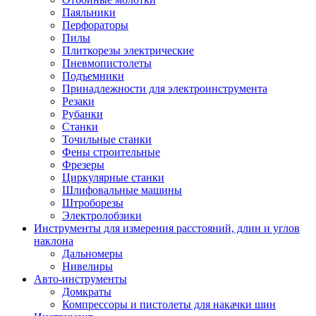
Паяльники
Перфораторы
Пилы
Плиткорезы электрические
Пневмопистолеты
Подъемники
Принадлежности для электроинструмента
Резаки
Рубанки
Станки
Точильные станки
Фены строительные
Фрезеры
Циркулярные станки
Шлифовальные машины
Штроборезы
Электролобзики
Инструменты для измерения расстояний, длин и углов
наклона
Дальномеры
Нивелиры
Авто-инструменты
Домкраты
Компрессоры и пистолеты для накачки шин