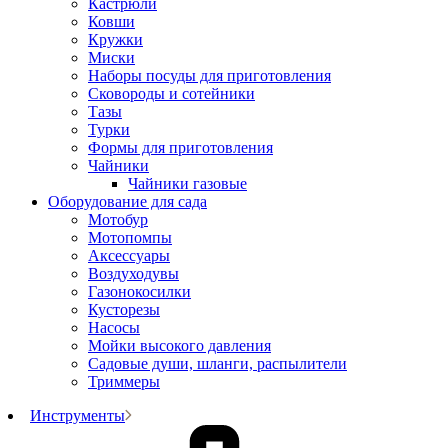
Кастрюли
Ковши
Кружки
Миски
Наборы посуды для приготовления
Сковороды и сотейники
Тазы
Турки
Формы для приготовления
Чайники
Чайники газовые
Оборудование для сада
Мотобур
Мотопомпы
Аксессуары
Воздуходувы
Газонокосилки
Кусторезы
Насосы
Мойки высокого давления
Садовые души, шланги, распылители
Триммеры
Инструменты