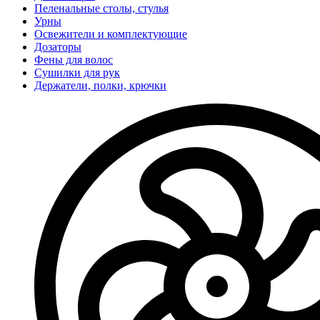
Пеленальные столы, стулья
Урны
Освежители и комплектующие
Дозаторы
Фены для волос
Сушилки для рук
Держатели, полки, крючки