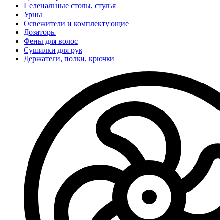
Пеленальные столы, стулья
Урны
Освежители и комплектующие
Дозаторы
Фены для волос
Сушилки для рук
Держатели, полки, крючки