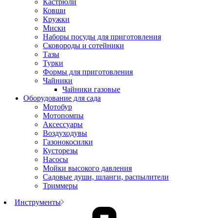
Кастрюли
Ковши
Кружки
Миски
Наборы посуды для приготовления
Сковороды и сотейники
Тазы
Турки
Формы для приготовления
Чайники
Чайники газовые
Оборудование для сада
Мотобур
Мотопомпы
Аксессуары
Воздуходувы
Газонокосилки
Кусторезы
Насосы
Мойки высокого давления
Садовые души, шланги, распылители
Триммеры
Инструменты