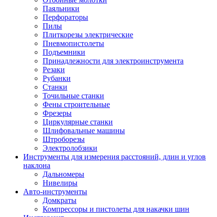
Паяльники
Перфораторы
Пилы
Плиткорезы электрические
Пневмопистолеты
Подъемники
Принадлежности для электроинструмента
Резаки
Рубанки
Станки
Точильные станки
Фены строительные
Фрезеры
Циркулярные станки
Шлифовальные машины
Штроборезы
Электролобзики
Инструменты для измерения расстояний, длин и углов
наклона
Дальномеры
Нивелиры
Авто-инструменты
Домкраты
Компрессоры и пистолеты для накачки шин