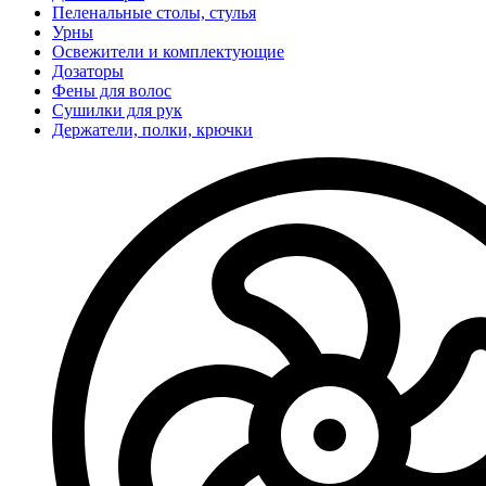
Пеленальные столы, стулья
Урны
Освежители и комплектующие
Дозаторы
Фены для волос
Сушилки для рук
Держатели, полки, крючки