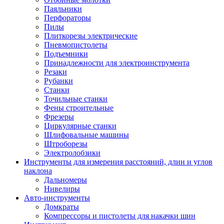
Паяльники
Перфораторы
Пилы
Плиткорезы электрические
Пневмопистолеты
Подъемники
Принадлежности для электроинструмента
Резаки
Рубанки
Станки
Точильные станки
Фены строительные
Фрезеры
Циркулярные станки
Шлифовальные машины
Штроборезы
Электролобзики
Инструменты для измерения расстояний, длин и углов
наклона
Дальномеры
Нивелиры
Авто-инструменты
Домкраты
Компрессоры и пистолеты для накачки шин