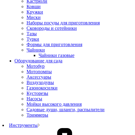
Кастрюли
Ковши
Кружки
Миски
Наборы посуды для приготовления
Сковороды и сотейники
Тазы
Турки
Формы для приготовления
Чайники
Чайники газовые
Оборудование для сада
Мотобур
Мотопомпы
Аксессуары
Воздуходувы
Газонокосилки
Кусторезы
Насосы
Мойки высокого давления
Садовые души, шланги, распылители
Триммеры
Инструменты