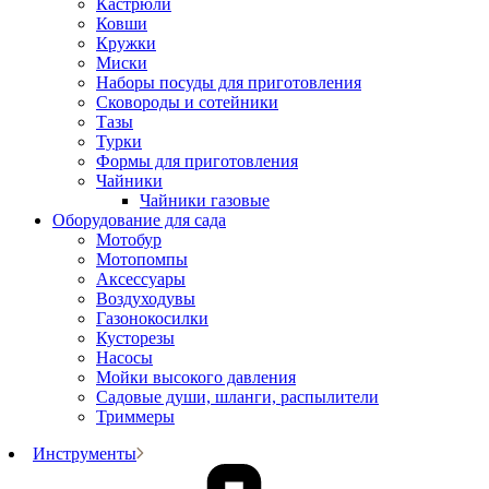
Кастрюли
Ковши
Кружки
Миски
Наборы посуды для приготовления
Сковороды и сотейники
Тазы
Турки
Формы для приготовления
Чайники
Чайники газовые
Оборудование для сада
Мотобур
Мотопомпы
Аксессуары
Воздуходувы
Газонокосилки
Кусторезы
Насосы
Мойки высокого давления
Садовые души, шланги, распылители
Триммеры
Инструменты