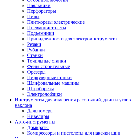
Паяльники
Перфораторы
Пилы
Плиткорезы электрические
Пневмопистолеты
Подъемники
Принадлежности для электроинструмента
Резаки
Рубанки
Станки
Точильные станки
Фены строительные
Фрезеры
Циркулярные станки
Шлифовальные машины
Штроборезы
Электролобзики
Инструменты для измерения расстояний, длин и углов
наклона
Дальномеры
Нивелиры
Авто-инструменты
Домкраты
Компрессоры и пистолеты для накачки шин