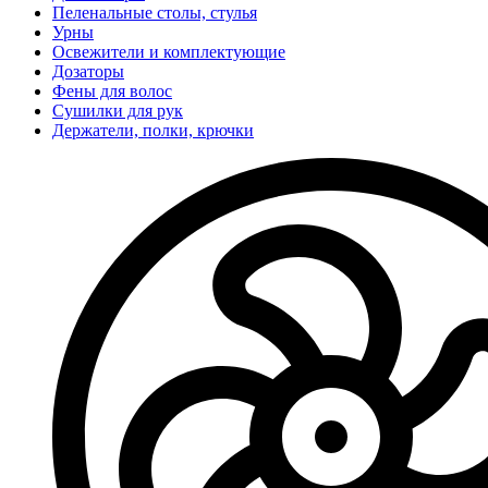
Пеленальные столы, стулья
Урны
Освежители и комплектующие
Дозаторы
Фены для волос
Сушилки для рук
Держатели, полки, крючки