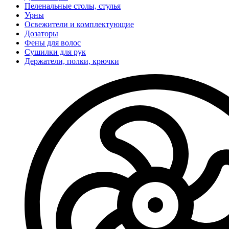
Пеленальные столы, стулья
Урны
Освежители и комплектующие
Дозаторы
Фены для волос
Сушилки для рук
Держатели, полки, крючки