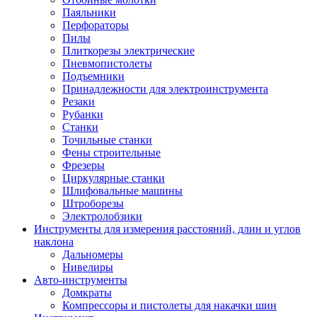
Паяльники
Перфораторы
Пилы
Плиткорезы электрические
Пневмопистолеты
Подъемники
Принадлежности для электроинструмента
Резаки
Рубанки
Станки
Точильные станки
Фены строительные
Фрезеры
Циркулярные станки
Шлифовальные машины
Штроборезы
Электролобзики
Инструменты для измерения расстояний, длин и углов
наклона
Дальномеры
Нивелиры
Авто-инструменты
Домкраты
Компрессоры и пистолеты для накачки шин