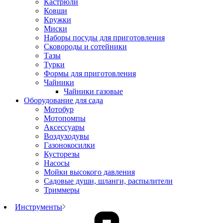
Кастрюли
Ковши
Кружки
Миски
Наборы посуды для приготовления
Сковороды и сотейники
Тазы
Турки
Формы для приготовления
Чайники
Чайники газовые
Оборудование для сада
Мотобур
Мотопомпы
Аксессуары
Воздуходувы
Газонокосилки
Кусторезы
Насосы
Мойки высокого давления
Садовые души, шланги, распылители
Триммеры
Инструменты