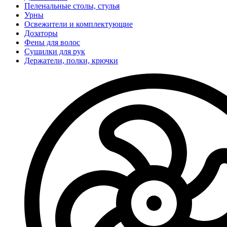
Пеленальные столы, стулья
Урны
Освежители и комплектующие
Дозаторы
Фены для волос
Сушилки для рук
Держатели, полки, крючки