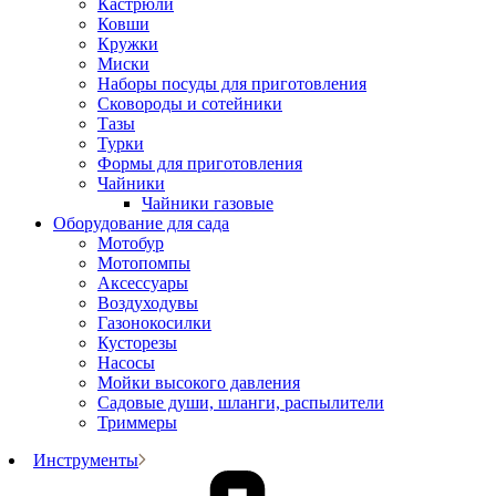
Кастрюли
Ковши
Кружки
Миски
Наборы посуды для приготовления
Сковороды и сотейники
Тазы
Турки
Формы для приготовления
Чайники
Чайники газовые
Оборудование для сада
Мотобур
Мотопомпы
Аксессуары
Воздуходувы
Газонокосилки
Кусторезы
Насосы
Мойки высокого давления
Садовые души, шланги, распылители
Триммеры
Инструменты