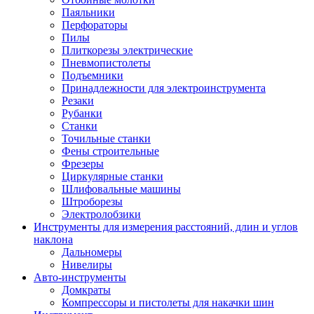
Паяльники
Перфораторы
Пилы
Плиткорезы электрические
Пневмопистолеты
Подъемники
Принадлежности для электроинструмента
Резаки
Рубанки
Станки
Точильные станки
Фены строительные
Фрезеры
Циркулярные станки
Шлифовальные машины
Штроборезы
Электролобзики
Инструменты для измерения расстояний, длин и углов
наклона
Дальномеры
Нивелиры
Авто-инструменты
Домкраты
Компрессоры и пистолеты для накачки шин