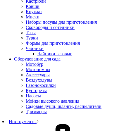
Кастрюли
Ковши
Кружки
Миски
Наборы посуды для приготовления
Сковороды и сотейники
Тазы
Турки
Формы для приготовления
Чайники
Чайники газовые
Оборудование для сада
Мотобур
Мотопомпы
Аксессуары
Воздуходувы
Газонокосилки
Кусторезы
Насосы
Мойки высокого давления
Садовые души, шланги, распылители
Триммеры
Инструменты