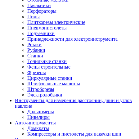
Паяльники
Перфораторы
Пилы
Плиткорезы электрические
Пневмопистолеты
Подъемники
Принадлежности для электроинструмента
Резаки
Рубанки
Станки
Точильные станки
Фены строительные
Фрезеры
Циркулярные станки
Шлифовальные машины
Штроборезы
Электролобзики
Инструменты для измерения расстояний, длин и углов
наклона
Дальномеры
Нивелиры
Авто-инструменты
Домкраты
Компрессоры и пистолеты для накачки шин