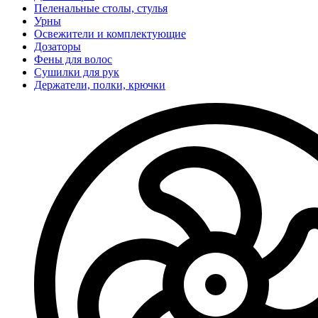
Пеленальные столы, стулья
Урны
Освежители и комплектующие
Дозаторы
Фены для волос
Сушилки для рук
Держатели, полки, крючки