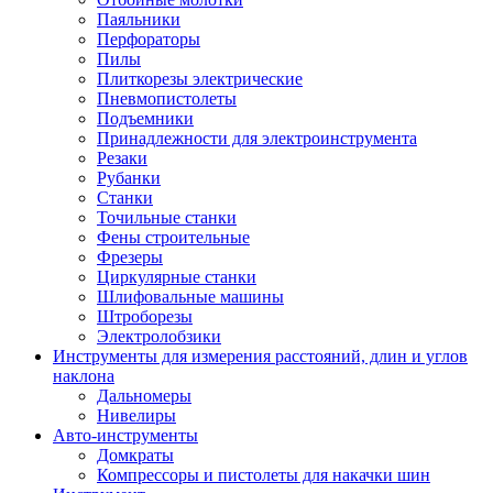
Паяльники
Перфораторы
Пилы
Плиткорезы электрические
Пневмопистолеты
Подъемники
Принадлежности для электроинструмента
Резаки
Рубанки
Станки
Точильные станки
Фены строительные
Фрезеры
Циркулярные станки
Шлифовальные машины
Штроборезы
Электролобзики
Инструменты для измерения расстояний, длин и углов
наклона
Дальномеры
Нивелиры
Авто-инструменты
Домкраты
Компрессоры и пистолеты для накачки шин