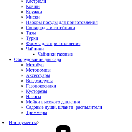
Кастрюли
Ковши
Кружки
Миски
Наборы посуды для приготовления
Сковороды и сотейники
Тазы
Турки
Формы для приготовления
Чайники
Чайники газовые
Оборудование для сада
Мотобур
Мотопомпы
Аксессуары
Воздуходувы
Газонокосилки
Кусторезы
Насосы
Мойки высокого давления
Садовые души, шланги, распылители
Триммеры
Инструменты