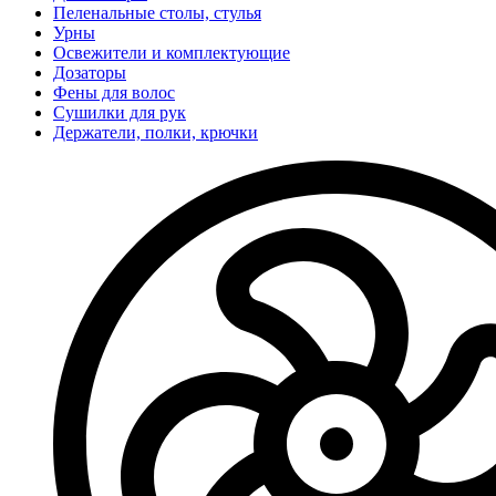
Пеленальные столы, стулья
Урны
Освежители и комплектующие
Дозаторы
Фены для волос
Сушилки для рук
Держатели, полки, крючки