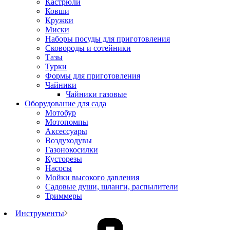
Кастрюли
Ковши
Кружки
Миски
Наборы посуды для приготовления
Сковороды и сотейники
Тазы
Турки
Формы для приготовления
Чайники
Чайники газовые
Оборудование для сада
Мотобур
Мотопомпы
Аксессуары
Воздуходувы
Газонокосилки
Кусторезы
Насосы
Мойки высокого давления
Садовые души, шланги, распылители
Триммеры
Инструменты