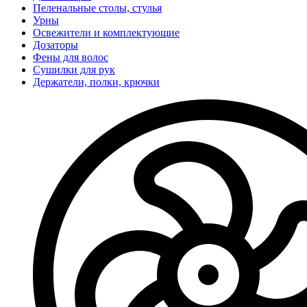
Пеленальные столы, стулья
Урны
Освежители и комплектующие
Дозаторы
Фены для волос
Сушилки для рук
Держатели, полки, крючки