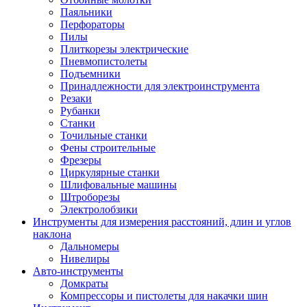
Паяльники
Перфораторы
Пилы
Плиткорезы электрические
Пневмопистолеты
Подъемники
Принадлежности для электроинструмента
Резаки
Рубанки
Станки
Точильные станки
Фены строительные
Фрезеры
Циркулярные станки
Шлифовальные машины
Штроборезы
Электролобзики
Инструменты для измерения расстояний, длин и углов
наклона
Дальномеры
Нивелиры
Авто-инструменты
Домкраты
Компрессоры и пистолеты для накачки шин