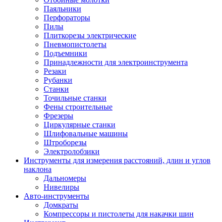
Паяльники
Перфораторы
Пилы
Плиткорезы электрические
Пневмопистолеты
Подъемники
Принадлежности для электроинструмента
Резаки
Рубанки
Станки
Точильные станки
Фены строительные
Фрезеры
Циркулярные станки
Шлифовальные машины
Штроборезы
Электролобзики
Инструменты для измерения расстояний, длин и углов
наклона
Дальномеры
Нивелиры
Авто-инструменты
Домкраты
Компрессоры и пистолеты для накачки шин