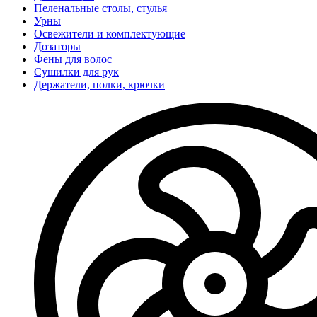
Пеленальные столы, стулья
Урны
Освежители и комплектующие
Дозаторы
Фены для волос
Сушилки для рук
Держатели, полки, крючки