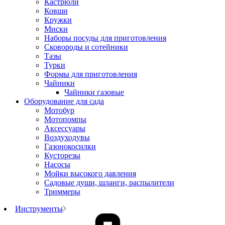
Кастрюли
Ковши
Кружки
Миски
Наборы посуды для приготовления
Сковороды и сотейники
Тазы
Турки
Формы для приготовления
Чайники
Чайники газовые
Оборудование для сада
Мотобур
Мотопомпы
Аксессуары
Воздуходувы
Газонокосилки
Кусторезы
Насосы
Мойки высокого давления
Садовые души, шланги, распылители
Триммеры
Инструменты