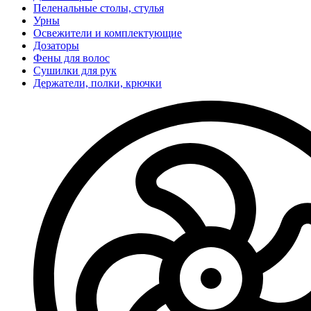
Пеленальные столы, стулья
Урны
Освежители и комплектующие
Дозаторы
Фены для волос
Сушилки для рук
Держатели, полки, крючки