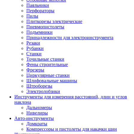
Паяльники
Перфораторы
Пилы
Плиткорезы электрические
Пневмопистолеты
Подъемники
Принадлежности для электроинструмента
Резаки
Рубанки
Станки
Точильные станки
Фены строительные
Фрезеры
Циркулярные станки
Шлифовальные машины
Штроборезы
Электролобзики
Инструменты для измерения расстояний, длин и углов
наклона
Дальномеры
Нивелиры
Авто-инструменты
Домкраты
Компрессоры и пистолеты для накачки шин