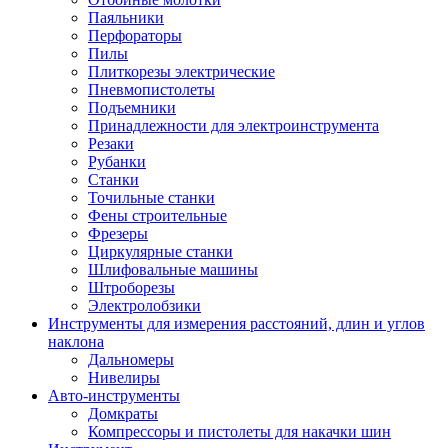
Паяльники
Перфораторы
Пилы
Плиткорезы электрические
Пневмопистолеты
Подъемники
Принадлежности для электроинструмента
Резаки
Рубанки
Станки
Точильные станки
Фены строительные
Фрезеры
Циркулярные станки
Шлифовальные машины
Штроборезы
Электролобзики
Инструменты для измерения расстояний, длин и углов
наклона
Дальномеры
Нивелиры
Авто-инструменты
Домкраты
Компрессоры и пистолеты для накачки шин