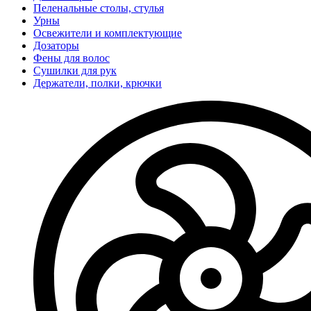
Пеленальные столы, стулья
Урны
Освежители и комплектующие
Дозаторы
Фены для волос
Сушилки для рук
Держатели, полки, крючки