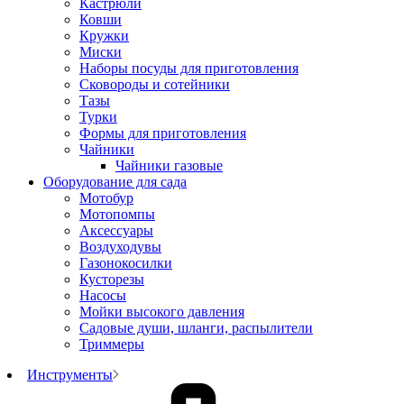
Кастрюли
Ковши
Кружки
Миски
Наборы посуды для приготовления
Сковороды и сотейники
Тазы
Турки
Формы для приготовления
Чайники
Чайники газовые
Оборудование для сада
Мотобур
Мотопомпы
Аксессуары
Воздуходувы
Газонокосилки
Кусторезы
Насосы
Мойки высокого давления
Садовые души, шланги, распылители
Триммеры
Инструменты