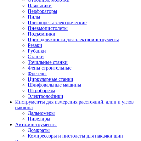
Паяльники
Перфораторы
Пилы
Плиткорезы электрические
Пневмопистолеты
Подъемники
Принадлежности для электроинструмента
Резаки
Рубанки
Станки
Точильные станки
Фены строительные
Фрезеры
Циркулярные станки
Шлифовальные машины
Штроборезы
Электролобзики
Инструменты для измерения расстояний, длин и углов
наклона
Дальномеры
Нивелиры
Авто-инструменты
Домкраты
Компрессоры и пистолеты для накачки шин