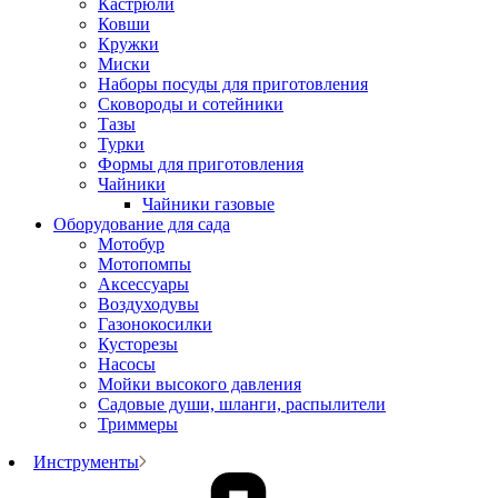
Кастрюли
Ковши
Кружки
Миски
Наборы посуды для приготовления
Сковороды и сотейники
Тазы
Турки
Формы для приготовления
Чайники
Чайники газовые
Оборудование для сада
Мотобур
Мотопомпы
Аксессуары
Воздуходувы
Газонокосилки
Кусторезы
Насосы
Мойки высокого давления
Садовые души, шланги, распылители
Триммеры
Инструменты