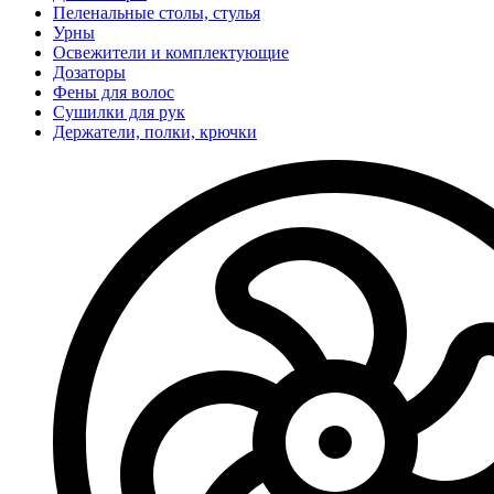
Пеленальные столы, стулья
Урны
Освежители и комплектующие
Дозаторы
Фены для волос
Сушилки для рук
Держатели, полки, крючки