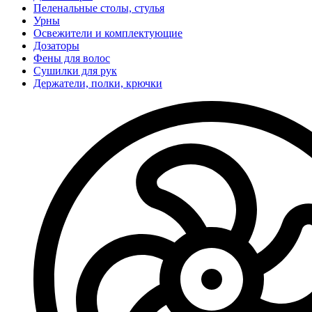
Пеленальные столы, стулья
Урны
Освежители и комплектующие
Дозаторы
Фены для волос
Сушилки для рук
Держатели, полки, крючки