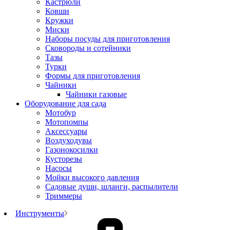
Кастрюли
Ковши
Кружки
Миски
Наборы посуды для приготовления
Сковороды и сотейники
Тазы
Турки
Формы для приготовления
Чайники
Чайники газовые
Оборудование для сада
Мотобур
Мотопомпы
Аксессуары
Воздуходувы
Газонокосилки
Кусторезы
Насосы
Мойки высокого давления
Садовые души, шланги, распылители
Триммеры
Инструменты