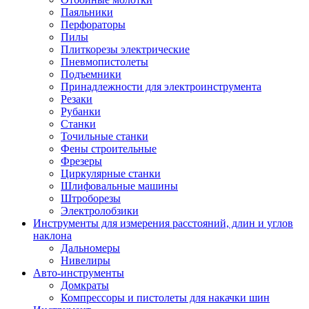
Паяльники
Перфораторы
Пилы
Плиткорезы электрические
Пневмопистолеты
Подъемники
Принадлежности для электроинструмента
Резаки
Рубанки
Станки
Точильные станки
Фены строительные
Фрезеры
Циркулярные станки
Шлифовальные машины
Штроборезы
Электролобзики
Инструменты для измерения расстояний, длин и углов
наклона
Дальномеры
Нивелиры
Авто-инструменты
Домкраты
Компрессоры и пистолеты для накачки шин