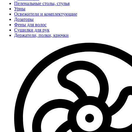
Пеленальные столы, стулья
Урны
Освежители и комплектующие
Дозаторы
Фены для волос
Сушилки для рук
Держатели, полки, крючки