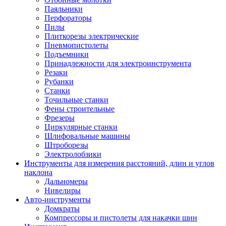
Паяльники
Перфораторы
Пилы
Плиткорезы электрические
Пневмопистолеты
Подъемники
Принадлежности для электроинструмента
Резаки
Рубанки
Станки
Точильные станки
Фены строительные
Фрезеры
Циркулярные станки
Шлифовальные машины
Штроборезы
Электролобзики
Инструменты для измерения расстояний, длин и углов
наклона
Дальномеры
Нивелиры
Авто-инструменты
Домкраты
Компрессоры и пистолеты для накачки шин