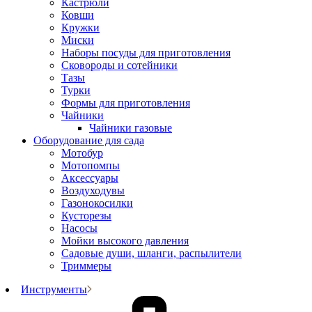
Кастрюли
Ковши
Кружки
Миски
Наборы посуды для приготовления
Сковороды и сотейники
Тазы
Турки
Формы для приготовления
Чайники
Чайники газовые
Оборудование для сада
Мотобур
Мотопомпы
Аксессуары
Воздуходувы
Газонокосилки
Кусторезы
Насосы
Мойки высокого давления
Садовые души, шланги, распылители
Триммеры
Инструменты