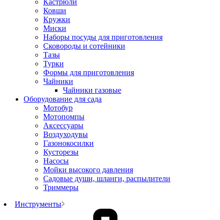
Кастрюли
Ковши
Кружки
Миски
Наборы посуды для приготовления
Сковороды и сотейники
Тазы
Турки
Формы для приготовления
Чайники
Чайники газовые
Оборудование для сада
Мотобур
Мотопомпы
Аксессуары
Воздуходувы
Газонокосилки
Кусторезы
Насосы
Мойки высокого давления
Садовые души, шланги, распылители
Триммеры
Инструменты