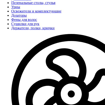
Пеленальные столы, стулья
Урны
Освежители и комплектующие
Дозаторы
Фены для волос
Сушилки для рук
Держатели, полки, крючки