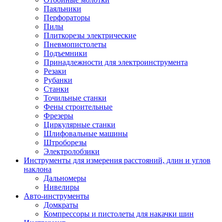
Паяльники
Перфораторы
Пилы
Плиткорезы электрические
Пневмопистолеты
Подъемники
Принадлежности для электроинструмента
Резаки
Рубанки
Станки
Точильные станки
Фены строительные
Фрезеры
Циркулярные станки
Шлифовальные машины
Штроборезы
Электролобзики
Инструменты для измерения расстояний, длин и углов
наклона
Дальномеры
Нивелиры
Авто-инструменты
Домкраты
Компрессоры и пистолеты для накачки шин