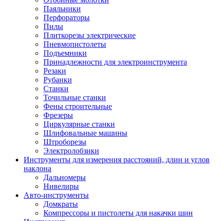
Паяльники
Перфораторы
Пилы
Плиткорезы электрические
Пневмопистолеты
Подъемники
Принадлежности для электроинструмента
Резаки
Рубанки
Станки
Точильные станки
Фены строительные
Фрезеры
Циркулярные станки
Шлифовальные машины
Штроборезы
Электролобзики
Инструменты для измерения расстояний, длин и углов
наклона
Дальномеры
Нивелиры
Авто-инструменты
Домкраты
Компрессоры и пистолеты для накачки шин