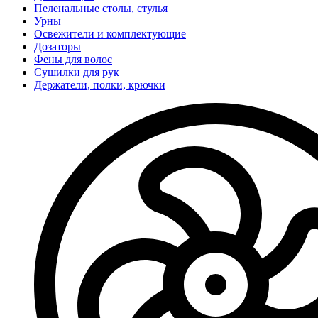
Пеленальные столы, стулья
Урны
Освежители и комплектующие
Дозаторы
Фены для волос
Сушилки для рук
Держатели, полки, крючки