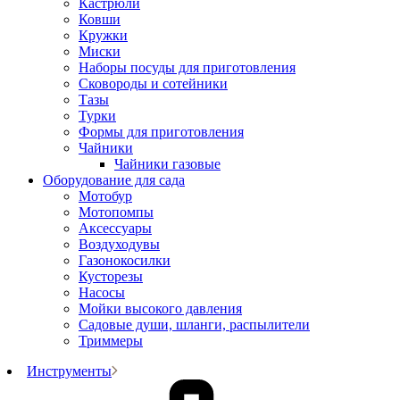
Кастрюли
Ковши
Кружки
Миски
Наборы посуды для приготовления
Сковороды и сотейники
Тазы
Турки
Формы для приготовления
Чайники
Чайники газовые
Оборудование для сада
Мотобур
Мотопомпы
Аксессуары
Воздуходувы
Газонокосилки
Кусторезы
Насосы
Мойки высокого давления
Садовые души, шланги, распылители
Триммеры
Инструменты