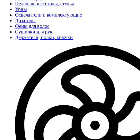
Пеленальные столы, стулья
Урны
Освежители и комплектующие
Дозаторы
Фены для волос
Сушилки для рук
Держатели, полки, крючки