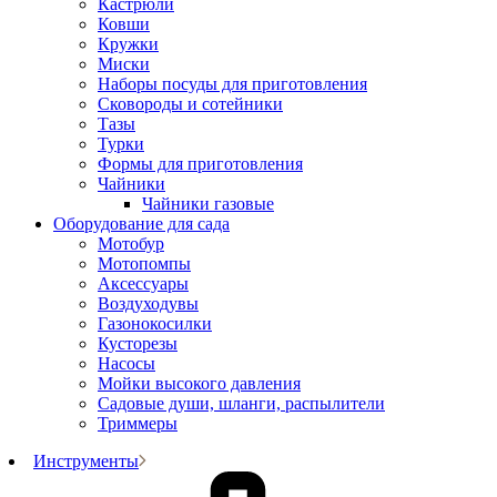
Кастрюли
Ковши
Кружки
Миски
Наборы посуды для приготовления
Сковороды и сотейники
Тазы
Турки
Формы для приготовления
Чайники
Чайники газовые
Оборудование для сада
Мотобур
Мотопомпы
Аксессуары
Воздуходувы
Газонокосилки
Кусторезы
Насосы
Мойки высокого давления
Садовые души, шланги, распылители
Триммеры
Инструменты