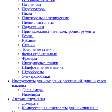
Паяльники
Перфораторы
Пилы
Плиткорезы электрические
Пневмопистолеты
Подъемники
Принадлежности для электроинструмента
Резаки
Рубанки
Станки
Точильные станки
Фены строительные
Фрезеры
Циркулярные станки
Шлифовальные машины
Штроборезы
Электролобзики
Инструменты для измерения расстояний, длин и углов
наклона
Дальномеры
Нивелиры
Авто-инструменты
Домкраты
Компрессоры и пистолеты для накачки шин