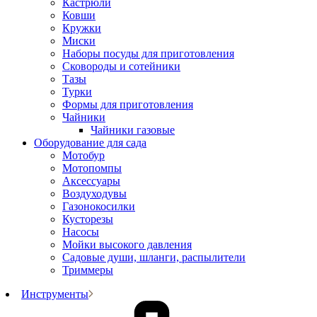
Кастрюли
Ковши
Кружки
Миски
Наборы посуды для приготовления
Сковороды и сотейники
Тазы
Турки
Формы для приготовления
Чайники
Чайники газовые
Оборудование для сада
Мотобур
Мотопомпы
Аксессуары
Воздуходувы
Газонокосилки
Кусторезы
Насосы
Мойки высокого давления
Садовые души, шланги, распылители
Триммеры
Инструменты