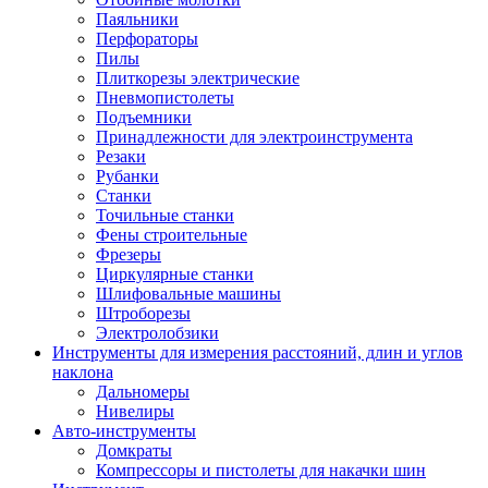
Паяльники
Перфораторы
Пилы
Плиткорезы электрические
Пневмопистолеты
Подъемники
Принадлежности для электроинструмента
Резаки
Рубанки
Станки
Точильные станки
Фены строительные
Фрезеры
Циркулярные станки
Шлифовальные машины
Штроборезы
Электролобзики
Инструменты для измерения расстояний, длин и углов
наклона
Дальномеры
Нивелиры
Авто-инструменты
Домкраты
Компрессоры и пистолеты для накачки шин