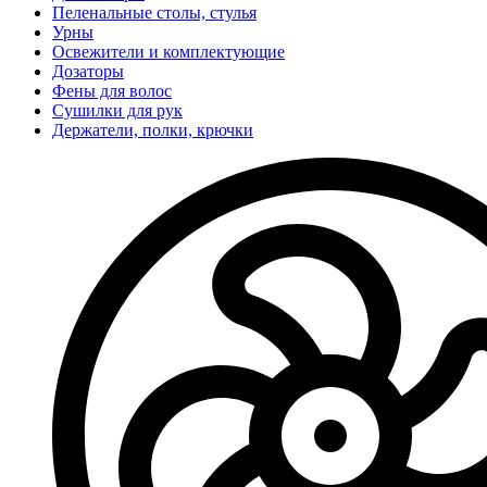
Пеленальные столы, стулья
Урны
Освежители и комплектующие
Дозаторы
Фены для волос
Сушилки для рук
Держатели, полки, крючки