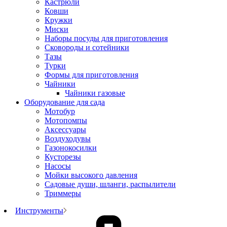
Кастрюли
Ковши
Кружки
Миски
Наборы посуды для приготовления
Сковороды и сотейники
Тазы
Турки
Формы для приготовления
Чайники
Чайники газовые
Оборудование для сада
Мотобур
Мотопомпы
Аксессуары
Воздуходувы
Газонокосилки
Кусторезы
Насосы
Мойки высокого давления
Садовые души, шланги, распылители
Триммеры
Инструменты