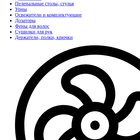
Пеленальные столы, стулья
Урны
Освежители и комплектующие
Дозаторы
Фены для волос
Сушилки для рук
Держатели, полки, крючки