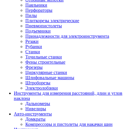
Паяльники
Перфораторы
Пилы
Плиткорезы электрические
Пневмопистолеты
Подъемники
Принадлежности для электроинструмента
Резаки
Рубанки
Станки
Точильные станки
Фены строительные
Фрезеры
Циркулярные станки
Шлифовальные машины
Штроборезы
Электролобзики
Инструменты для измерения расстояний, длин и углов
наклона
Дальномеры
Нивелиры
Авто-инструменты
Домкраты
Компрессоры и пистолеты для накачки шин