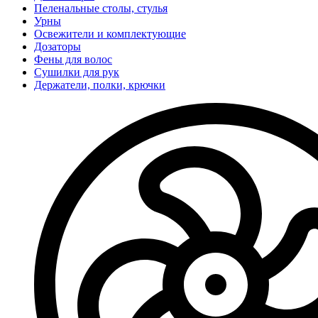
Пеленальные столы, стулья
Урны
Освежители и комплектующие
Дозаторы
Фены для волос
Сушилки для рук
Держатели, полки, крючки