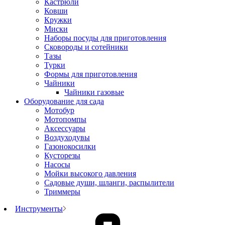
Кастрюли
Ковши
Кружки
Миски
Наборы посуды для приготовления
Сковороды и сотейники
Тазы
Турки
Формы для приготовления
Чайники
Чайники газовые
Оборудование для сада
Мотобур
Мотопомпы
Аксессуары
Воздуходувы
Газонокосилки
Кусторезы
Насосы
Мойки высокого давления
Садовые души, шланги, распылители
Триммеры
Инструменты