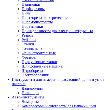
Паяльники
Перфораторы
Пилы
Плиткорезы электрические
Пневмопистолеты
Подъемники
Принадлежности для электроинструмента
Резаки
Рубанки
Станки
Точильные станки
Фены строительные
Фрезеры
Циркулярные станки
Шлифовальные машины
Штроборезы
Электролобзики
Инструменты для измерения расстояний, длин и углов
наклона
Дальномеры
Нивелиры
Авто-инструменты
Домкраты
Компрессоры и пистолеты для накачки шин