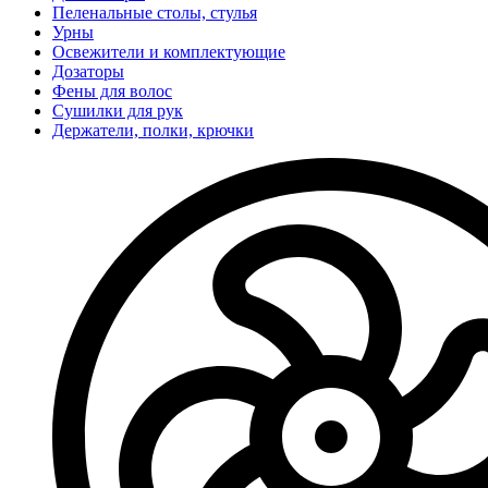
Пеленальные столы, стулья
Урны
Освежители и комплектующие
Дозаторы
Фены для волос
Сушилки для рук
Держатели, полки, крючки