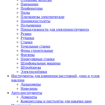
Паяльники
Перфораторы
Пилы
Плиткорезы электрические
Пневмопистолеты
Подъемники
Принадлежности для электроинструмента
Резаки
Рубанки
Станки
Точильные станки
Фены строительные
Фрезеры
Циркулярные станки
Шлифовальные машины
Штроборезы
Электролобзики
Инструменты для измерения расстояний, длин и углов
наклона
Дальномеры
Нивелиры
Авто-инструменты
Домкраты
Компрессоры и пистолеты для накачки шин