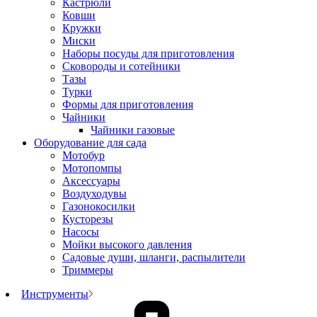
Кастрюли
Ковши
Кружки
Миски
Наборы посуды для приготовления
Сковороды и сотейники
Тазы
Турки
Формы для приготовления
Чайники
Чайники газовые
Оборудование для сада
Мотобур
Мотопомпы
Аксессуары
Воздуходувы
Газонокосилки
Кусторезы
Насосы
Мойки высокого давления
Садовые души, шланги, распылители
Триммеры
Инструменты