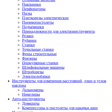
Паяльники
Перфораторы
Пилы
Плиткорезы электрические
Пневмопистолеты
Подъемники
Принадлежности для электроинструмента
Резаки
Рубанки
Станки
Точильные станки
Фены строительные
Фрезеры
Циркулярные станки
Шлифовальные машины
Штроборезы
Электролобзики
Инструменты для измерения расстояний, длин и углов
наклона
Дальномеры
Нивелиры
Авто-инструменты
Домкраты
Компрессоры и пистолеты для накачки шин