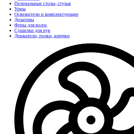
Пеленальные столы, стулья
Урны
Освежители и комплектующие
Дозаторы
Фены для волос
Сушилки для рук
Держатели, полки, крючки