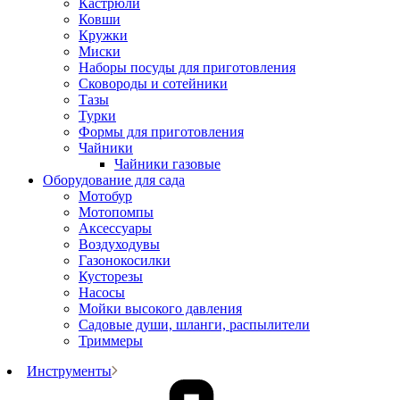
Кастрюли
Ковши
Кружки
Миски
Наборы посуды для приготовления
Сковороды и сотейники
Тазы
Турки
Формы для приготовления
Чайники
Чайники газовые
Оборудование для сада
Мотобур
Мотопомпы
Аксессуары
Воздуходувы
Газонокосилки
Кусторезы
Насосы
Мойки высокого давления
Садовые души, шланги, распылители
Триммеры
Инструменты