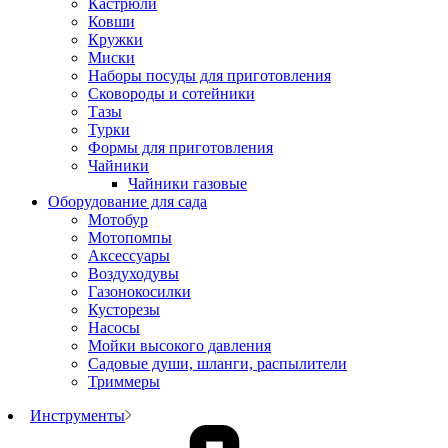
Кастрюли
Ковши
Кружки
Миски
Наборы посуды для приготовления
Сковороды и сотейники
Тазы
Турки
Формы для приготовления
Чайники
Чайники газовые
Оборудование для сада
Мотобур
Мотопомпы
Аксессуары
Воздуходувы
Газонокосилки
Кусторезы
Насосы
Мойки высокого давления
Садовые души, шланги, распылители
Триммеры
Инструменты