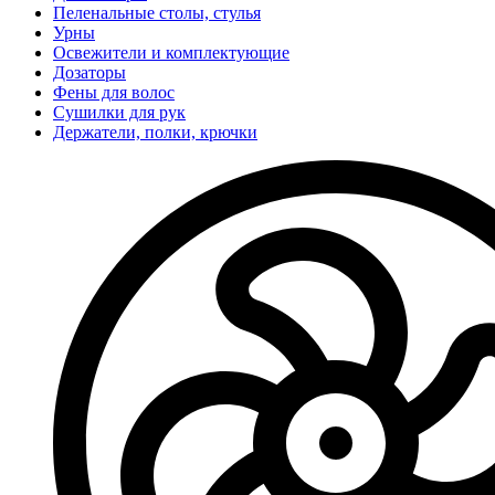
Пеленальные столы, стулья
Урны
Освежители и комплектующие
Дозаторы
Фены для волос
Сушилки для рук
Держатели, полки, крючки