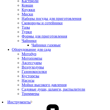
Кастрюли
Ковши
Кружки
Миски
Наборы посуды для приготовления
Сковороды и сотейники
Тазы
Турки
Формы для приготовления
Чайники
Чайники газовые
Оборудование для сада
Мотобур
Мотопомпы
Аксессуары
Воздуходувы
Газонокосилки
Кусторезы
Насосы
Мойки высокого давления
Садовые души, шланги, распылители
Триммеры
Инструменты