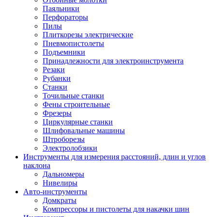
Паяльники
Перфораторы
Пилы
Плиткорезы электрические
Пневмопистолеты
Подъемники
Принадлежности для электроинструмента
Резаки
Рубанки
Станки
Точильные станки
Фены строительные
Фрезеры
Циркулярные станки
Шлифовальные машины
Штроборезы
Электролобзики
Инструменты для измерения расстояний, длин и углов
наклона
Дальномеры
Нивелиры
Авто-инструменты
Домкраты
Компрессоры и пистолеты для накачки шин