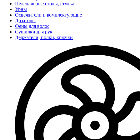
Пеленальные столы, стулья
Урны
Освежители и комплектующие
Дозаторы
Фены для волос
Сушилки для рук
Держатели, полки, крючки