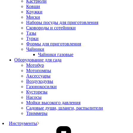
Кастрюли
Ковши
Кружки
Миски
Наборы посуды для приготовления
Сковороды и сотейники
Тазы
Турки
Формы для приготовления
Чайники
Чайники газовые
Оборудование для сада
Мотобур
Мотопомпы
Аксессуары
Воздуходувы
Газонокосилки
Кусторезы
Насосы
Мойки высокого давления
Садовые души, шланги, распылители
Триммеры
Инструменты