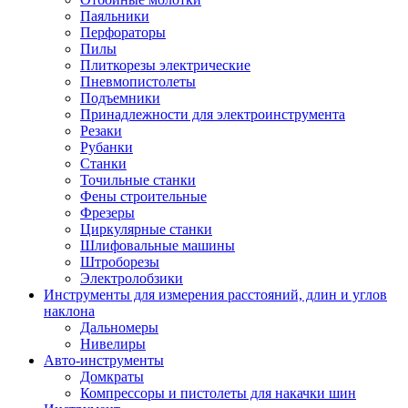
Паяльники
Перфораторы
Пилы
Плиткорезы электрические
Пневмопистолеты
Подъемники
Принадлежности для электроинструмента
Резаки
Рубанки
Станки
Точильные станки
Фены строительные
Фрезеры
Циркулярные станки
Шлифовальные машины
Штроборезы
Электролобзики
Инструменты для измерения расстояний, длин и углов
наклона
Дальномеры
Нивелиры
Авто-инструменты
Домкраты
Компрессоры и пистолеты для накачки шин