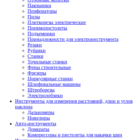
Паяльники
Перфораторы
Пилы
Плиткорезы электрические
Пневмопистолеты
Подъемники
Принадлежности для электроинструмента
Резаки
Рубанки
Станки
Точильные станки
Фены строительные
Фрезеры
Циркулярные станки
Шлифовальные машины
Штроборезы
Электролобзики
Инструменты для измерения расстояний, длин и углов
наклона
Дальномеры
Нивелиры
Авто-инструменты
Домкраты
Компрессоры и пистолеты для накачки шин