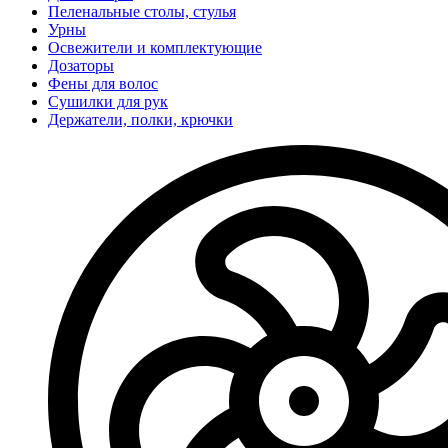
Пеленальные столы, стулья
Урны
Освежители и комплектующие
Дозаторы
Фены для волос
Сушилки для рук
Держатели, полки, крючки