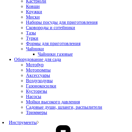
Кастрюли
Ковши
Кружки
Миски
Наборы посуды для приготовления
Сковороды и сотейники
Тазы
Турки
Формы для приготовления
Чайники
Чайники газовые
Оборудование для сада
Мотобур
Мотопомпы
Аксессуары
Воздуходувы
Газонокосилки
Кусторезы
Насосы
Мойки высокого давления
Садовые души, шланги, распылители
Триммеры
Инструменты