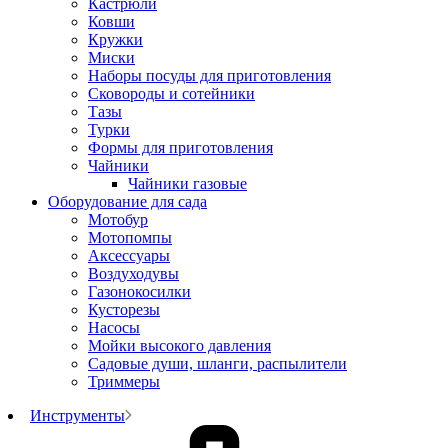
Кастрюли
Ковши
Кружки
Миски
Наборы посуды для приготовления
Сковороды и сотейники
Тазы
Турки
Формы для приготовления
Чайники
Чайники газовые
Оборудование для сада
Мотобур
Мотопомпы
Аксессуары
Воздуходувы
Газонокосилки
Кусторезы
Насосы
Мойки высокого давления
Садовые души, шланги, распылители
Триммеры
Инструменты