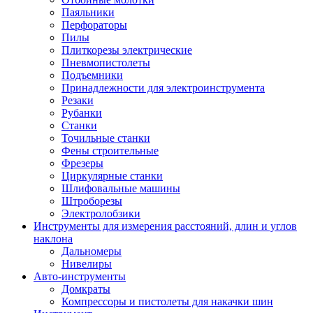
Паяльники
Перфораторы
Пилы
Плиткорезы электрические
Пневмопистолеты
Подъемники
Принадлежности для электроинструмента
Резаки
Рубанки
Станки
Точильные станки
Фены строительные
Фрезеры
Циркулярные станки
Шлифовальные машины
Штроборезы
Электролобзики
Инструменты для измерения расстояний, длин и углов
наклона
Дальномеры
Нивелиры
Авто-инструменты
Домкраты
Компрессоры и пистолеты для накачки шин