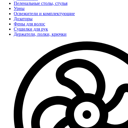
Пеленальные столы, стулья
Урны
Освежители и комплектующие
Дозаторы
Фены для волос
Сушилки для рук
Держатели, полки, крючки