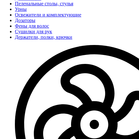
Пеленальные столы, стулья
Урны
Освежители и комплектующие
Дозаторы
Фены для волос
Сушилки для рук
Держатели, полки, крючки