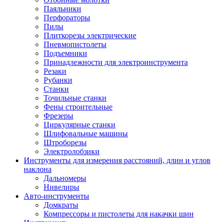
Паяльники
Перфораторы
Пилы
Плиткорезы электрические
Пневмопистолеты
Подъемники
Принадлежности для электроинструмента
Резаки
Рубанки
Станки
Точильные станки
Фены строительные
Фрезеры
Циркулярные станки
Шлифовальные машины
Штроборезы
Электролобзики
Инструменты для измерения расстояний, длин и углов
наклона
Дальномеры
Нивелиры
Авто-инструменты
Домкраты
Компрессоры и пистолеты для накачки шин