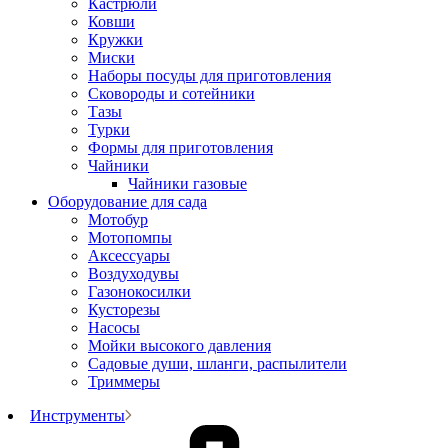
Кастрюли
Ковши
Кружки
Миски
Наборы посуды для приготовления
Сковороды и сотейники
Тазы
Турки
Формы для приготовления
Чайники
Чайники газовые
Оборудование для сада
Мотобур
Мотопомпы
Аксессуары
Воздуходувы
Газонокосилки
Кусторезы
Насосы
Мойки высокого давления
Садовые души, шланги, распылители
Триммеры
Инструменты