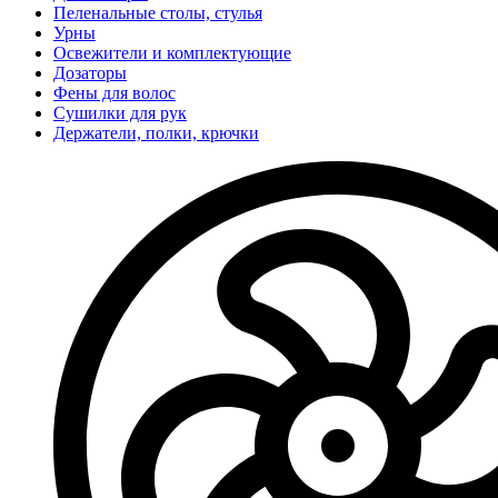
Пеленальные столы, стулья
Урны
Освежители и комплектующие
Дозаторы
Фены для волос
Сушилки для рук
Держатели, полки, крючки