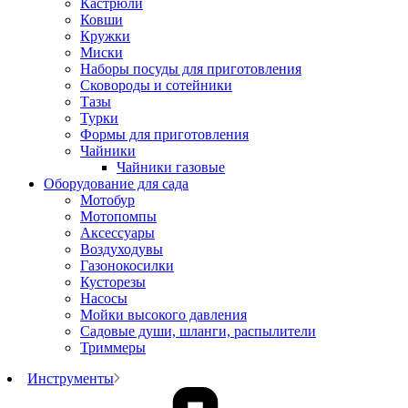
Кастрюли
Ковши
Кружки
Миски
Наборы посуды для приготовления
Сковороды и сотейники
Тазы
Турки
Формы для приготовления
Чайники
Чайники газовые
Оборудование для сада
Мотобур
Мотопомпы
Аксессуары
Воздуходувы
Газонокосилки
Кусторезы
Насосы
Мойки высокого давления
Садовые души, шланги, распылители
Триммеры
Инструменты