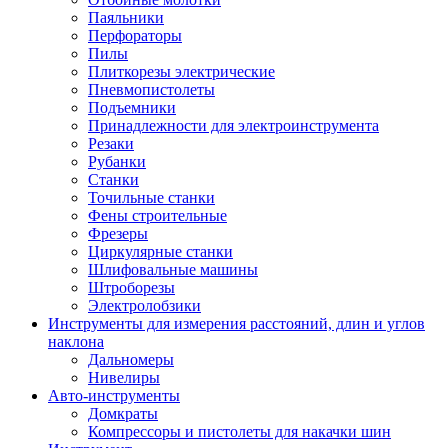
Паяльники
Перфораторы
Пилы
Плиткорезы электрические
Пневмопистолеты
Подъемники
Принадлежности для электроинструмента
Резаки
Рубанки
Станки
Точильные станки
Фены строительные
Фрезеры
Циркулярные станки
Шлифовальные машины
Штроборезы
Электролобзики
Инструменты для измерения расстояний, длин и углов
наклона
Дальномеры
Нивелиры
Авто-инструменты
Домкраты
Компрессоры и пистолеты для накачки шин